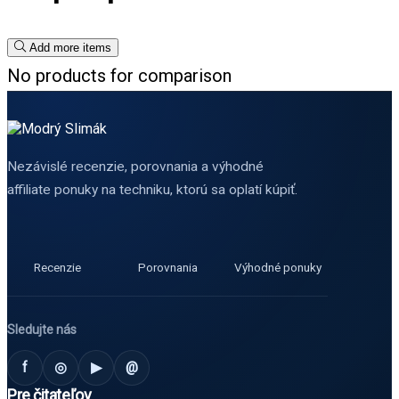
Add more items
No products for comparison
Nezávislé recenzie, porovnania a výhodné
affiliate ponuky na techniku, ktorú sa oplatí kúpiť.
Recenzie
Porovnania
Výhodné ponuky
Sledujte nás
f
◎
▶
@
Pre čitateľov