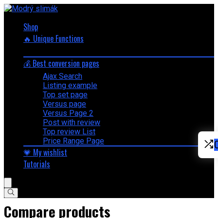
Shop
🔥 Unique Functions
💰 Best conversion pages
Ajax Search
Listing example
Top set page
Versus page
Versus Page 2
Post with review
Top review List
Price Range Page
💗 My wishlist
Tutorials
Compare products